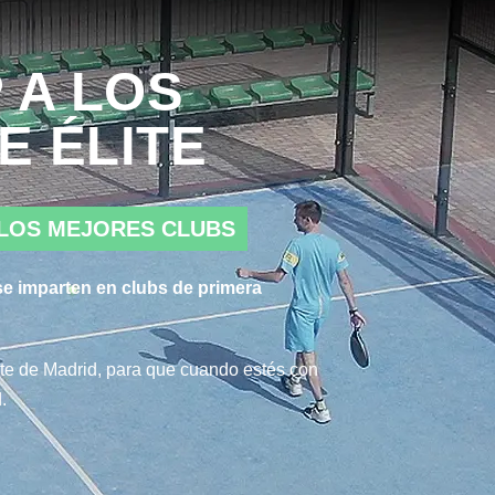
 A LOS
E ÉLITE
 LOS MEJORES CLUBS
e imparten en clubs de primera
ite de Madrid, para que cuando estés con
.