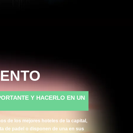
IENTO
PORTANTE Y HACERLO EN UN
 de los mejores hoteles de la capital,
ta de padel o disponen de una en sus