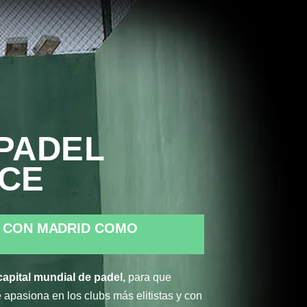
PADEL
NCE
L CON MADRID COMO
capital mundial de padel,
para que
e apasiona en los clubs más elitistas y con