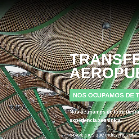
TRANSF
AEROPU
NOS OCUPAMOS DE T
Nos ocupamos de todo desde 
experiencia sea única.
Sólo tienes que indicarnos el n