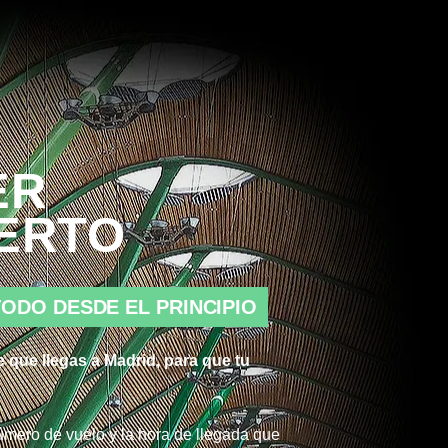
ER
ERTO
ODO DESDE EL PRINCIPIO
que llegas a Madrid, para que tu
úmero de vuelo y la hora de llegada que