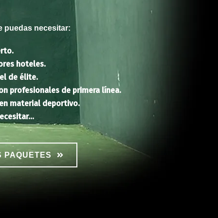
 puedas necesitar:
rto.
ores hoteles.
l de élite.
n profesionales de primera línea.
en material deportivo.
ecesitar…
S PAQUETES