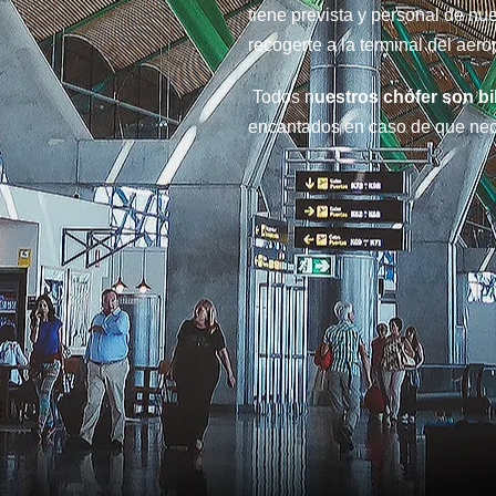
tiene prevista y personal de nu
recogerte a la terminal del aer
Todos n
uestros chófer son bi
encantados en caso de que nece