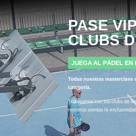
PASE VIP
CLUBS D
JUEGA AL PÁDEL EN
Todas nuestras masterclass s
categoría.
Trabajamos con los clubs de él
nosotros sientas la exclusividad