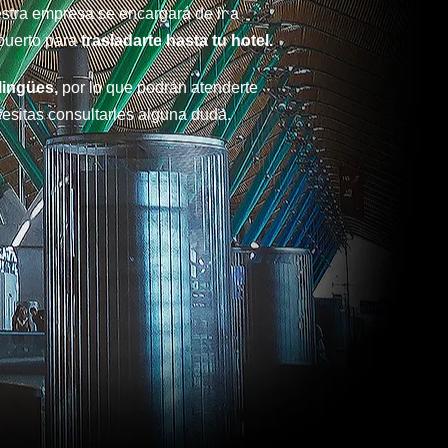
estra empresa se encargará de ir a
opuerto para
trasladarte hasta tu hotel.
lingües,
por lo que podrán atenderte
sitas consultarles alguna duda.